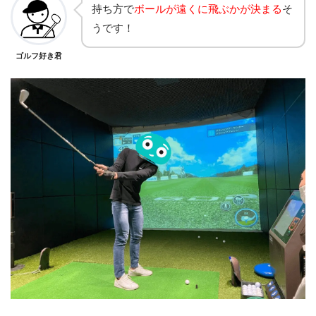
持ち方で
ボールが遠くに飛ぶかが決まる
そ
うです！
ゴルフ好き君