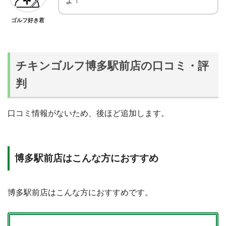
よ！
ゴルフ好き君
STEP.2
博多口を出て南側に進むと楽天のビルが見える
チキンゴルフ博多駅前店の口コミ・評
判
STEP.3
口コミ情報がないため、後ほど追加します。
楽天のビル前の横断歩道を渡る
博多駅前店はこんな方におすすめ
STEP.4
「はかた駅前とおり」をそのまま進むと右手にポ
博多駅前店はこんな方におすすめです。
プラが見える