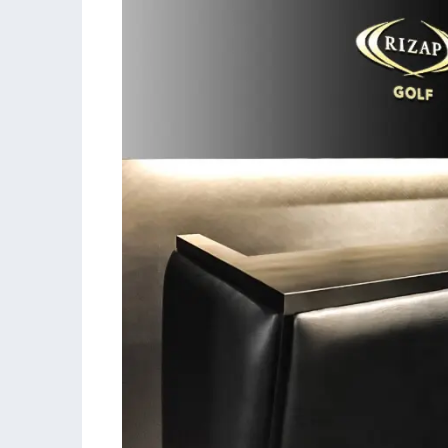
大宮駅からのアクセス
①大宮駅東口から[高島屋]を右手に見て直進いただ
②左折後は[早稲田アカデミー]を右手に、100m程直
③[TAiGAビル]向かい側は[大宮ラクーン]がございま
④[TAiGAビル]地下1Fは[カフェ:ベローチェ]、1Fが【