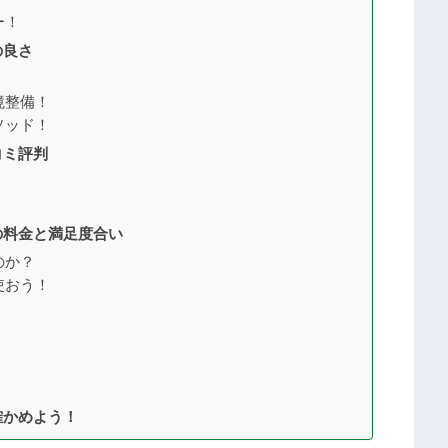
ー！
の良さ
境整備！
ソッド！
コミ評判
の料金と満足度合い
のか？
使おう！
確かめよう！