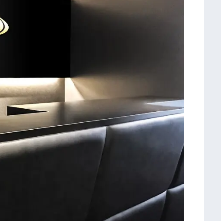
き、一つ目の信号を左折します。
進しますと「TAiGAビル」です。
す。
RIZAP GOLF 大宮店】です。
※公式サイトより